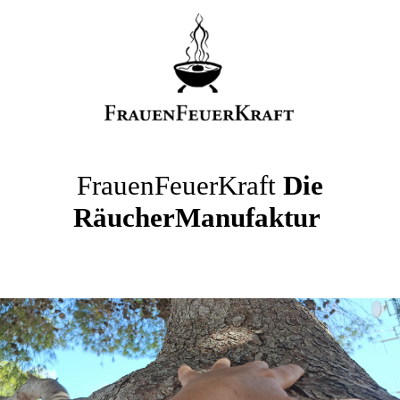
FrauenFeuerKraft
Die
RäucherManufaktur