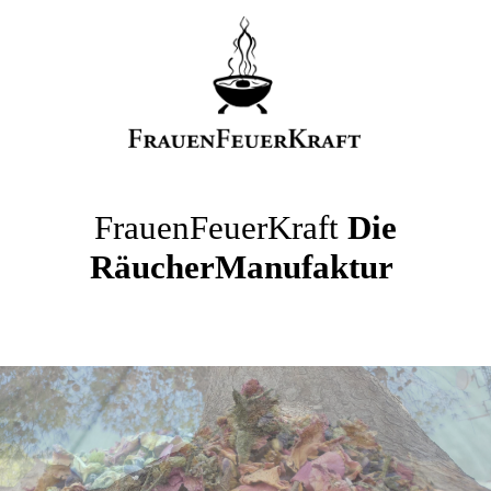
FrauenFeuerKraft
Die
RäucherManufaktur