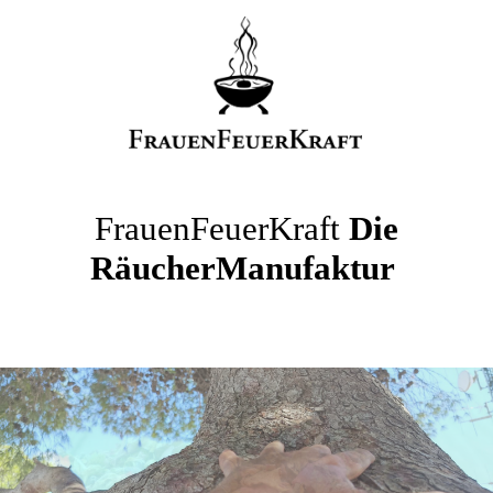
FrauenFeuerKraft
Die
RäucherManufaktur