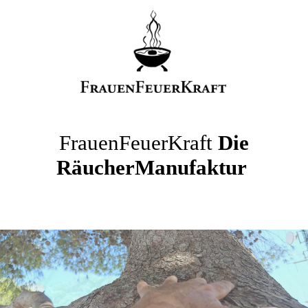
FrauenFeuerKraft
Die
RäucherManufaktur