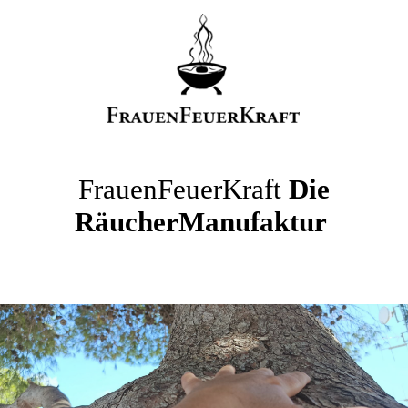
FrauenFeuerKraft
Die
RäucherManufaktur