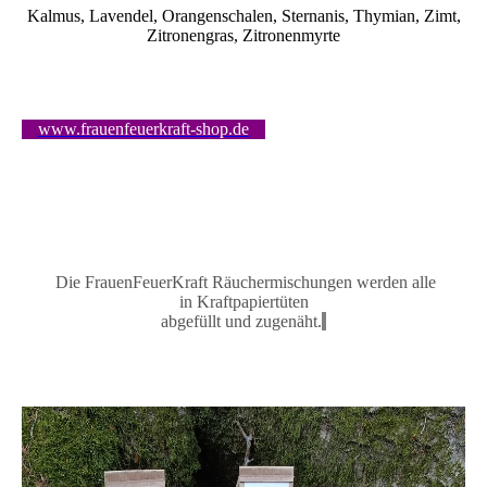
Kalmus, Lavendel, Orangenschalen, Sternanis, Thymian, Zimt,
Zitronengras, Zitronenmyrte
www.frauenfeuerkraft-shop.de
Die FrauenFeuerKraft Räuchermischungen
werden alle
in
Kraftpapiertüten
abgefüllt und zugenäh
t.