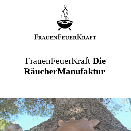
FrauenFeuerKraft
Die
RäucherManufaktur