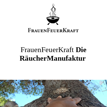
FrauenFeuerKraft
Die
RäucherManufaktur